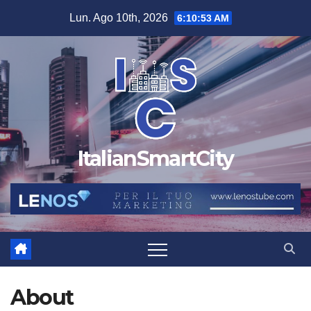
Salta
Lun. Ago 10th, 2026
6:10:53 AM
al
contenuto
ItalianSmartCity
About