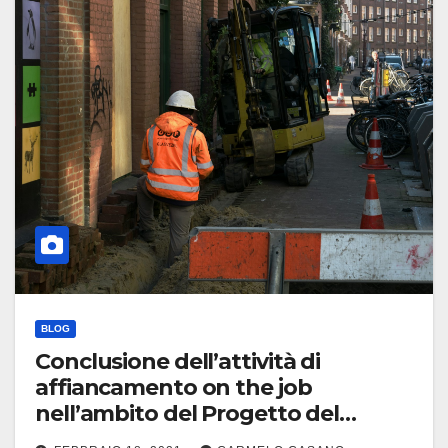
BLOG
Conclusione dell’attività di
affiancamento on the job
nell’ambito del Progetto del
Ministero dell’Ambiente “CReIAMO